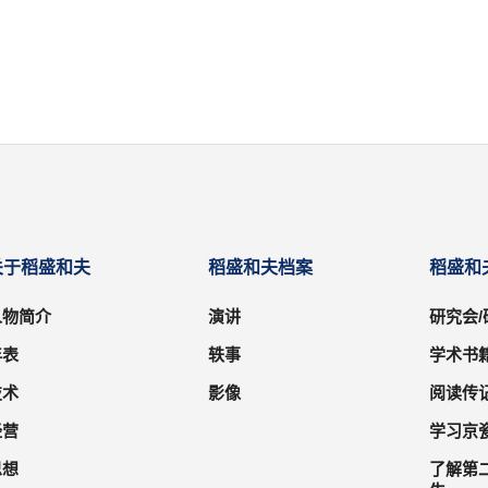
关于稻盛和夫
稻盛和夫档案
稻盛和
人物简介
演讲
研究会
年表
轶事
学术书
技术
影像
阅读传
经营
学习京
思想
了解第