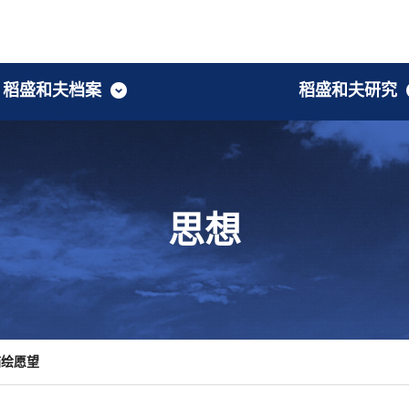
稻盛和夫档案
稻盛和夫研究
物简介
讲
究会/研究机构
楼层指南
年表
轶事
学术书籍与研究论文
思想
营
思想
了解第二电电创业与日本
习京瓷的历史
空重生
版物
描绘愿望