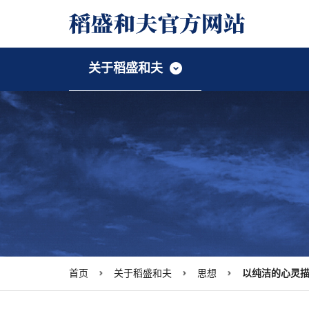
关于稻盛和夫
稻盛和夫档案首页
稻盛资料馆首页
致辞
人
演
研
稻盛和夫研究首页
关于稻盛和夫首页
经
学
出
首页
关于稻盛和夫
思想
以纯洁的心灵