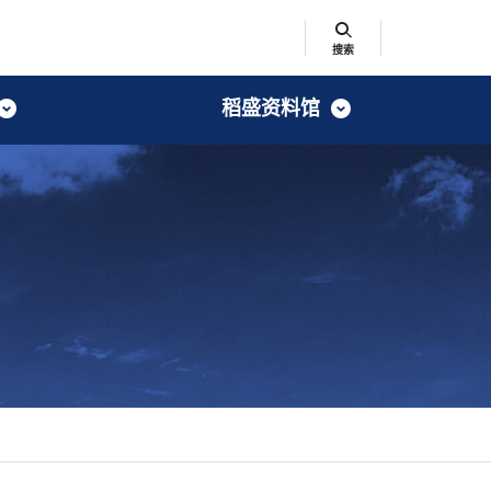
搜索
稻盛资料馆
搜索
特别展览
技术
影像
阅读传记与评传
航
社会公益活动
探索思想的源流